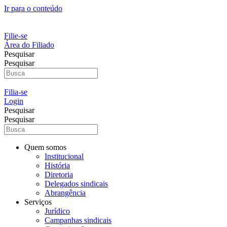
Ir para o conteúdo
Filie-se
Área do Filiado
Pesquisar
Pesquisar
Filia-se
Login
Pesquisar
Pesquisar
Quem somos
Institucional
História
Diretoria
Delegados sindicais
Abrangência
Serviços
Jurídico
Campanhas sindicais