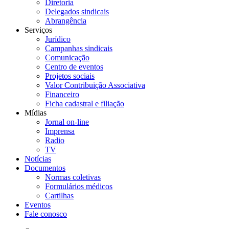
Diretoria
Delegados sindicais
Abrangência
Serviços
Jurídico
Campanhas sindicais
Comunicação
Centro de eventos
Projetos sociais
Valor Contribuição Associativa
Financeiro
Ficha cadastral e filiação
Mídias
Jornal on-line
Imprensa
Radio
TV
Notícias
Documentos
Normas coletivas
Formulários médicos
Cartilhas
Eventos
Fale conosco