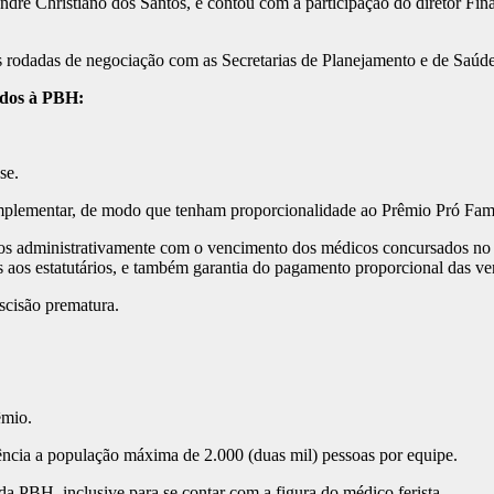
ré Christiano dos Santos, e contou com a participação do diretor Finan
 rodadas de negociação com as Secretarias de Planejamento e de Saúde
ados à PBH:
se.
plementar, de modo que tenham proporcionalidade ao Prêmio Pró Famí
s administrativamente com o vencimento dos médicos concursados no ní
aos estatutários, e também garantia do pagamento proporcional das verb
scisão prematura.
êmio.
ência a população máxima de 2.000 (duas mil) pessoas por equipe.
a PBH, inclusive para se contar com a figura do médico ferista.