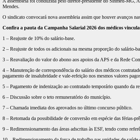
A assembleia foi conduzida pelo diretor-presidente do Sinmed-MG, And
Mendes.
O sindicato convocará nova assembleia assim que houver avanços nas
Confira a pauta da Campanha Salarial 2026 dos médicos vincul
1 – Reajuste de 10% do salário-base.
2 – Reajuste de todos os adicionais na mesma proporção do salário-ba
3 – Reavaliação do valor do abono aos apoios da APS e da Rede Com
4 – Manutenção de correspondência do salário dos médicos contratado
pagamento de insalubridade e vale-refeição nos mesmos valores pagos 
5 – Pagamento de indenização ao contratado temporário quando da re
6 – Discussão sobre o teto remuneratório do município.
7 – Chamada imediata dos aprovados no último concurso público.
8 – Retomada da possibilidade de conversão em espécie das férias-pr
9 – Redimensionamento das áreas adscritas às ESF, tendo como refer
10 – Redimensionamento da força de trabalho nas unidades de saúde d