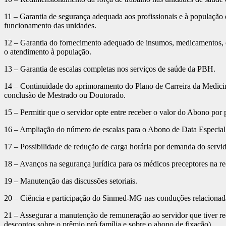
11 – Garantia de segurança adequada aos profissionais e à população
funcionamento das unidades.
12 – Garantia do fornecimento adequado de insumos, medicamentos, 
o atendimento à população.
13 – Garantia de escalas completas nos serviços de saúde da PBH.
14 – Continuidade do aprimoramento do Plano de Carreira da Medicina
conclusão de Mestrado ou Doutorado.
15 – Permitir que o servidor opte entre receber o valor do Abono por 
16 – Ampliação do número de escalas para o Abono de Data Especial 
17 – Possibilidade de redução de carga horária por demanda do servi
18 – Avanços na segurança jurídica para os médicos preceptores na r
19 – Manutenção das discussões setoriais.
20 – Ciência e participação do Sinmed-MG nas conduções relacionad
21 – Assegurar a manutenção de remuneração ao servidor que tiver red
descontos sobre o prêmio pró família e sobre o abono de fixação).