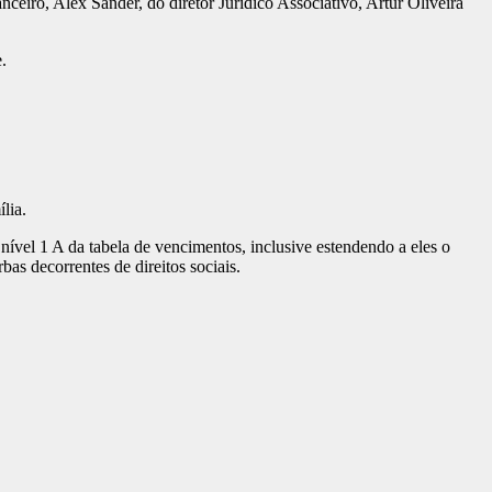
ceiro, Alex Sander, do diretor Jurídico Associativo, Artur Oliveira
.
lia.
vel 1 A da tabela de vencimentos, inclusive estendendo a eles o
as decorrentes de direitos sociais.