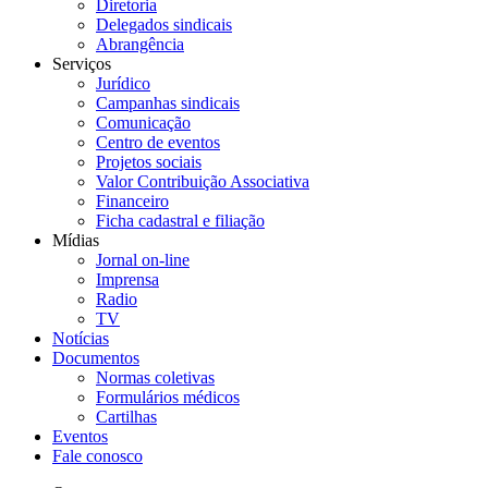
Diretoria
Delegados sindicais
Abrangência
Serviços
Jurídico
Campanhas sindicais
Comunicação
Centro de eventos
Projetos sociais
Valor Contribuição Associativa
Financeiro
Ficha cadastral e filiação
Mídias
Jornal on-line
Imprensa
Radio
TV
Notícias
Documentos
Normas coletivas
Formulários médicos
Cartilhas
Eventos
Fale conosco