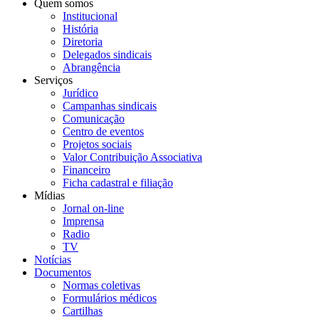
Quem somos
Institucional
História
Diretoria
Delegados sindicais
Abrangência
Serviços
Jurídico
Campanhas sindicais
Comunicação
Centro de eventos
Projetos sociais
Valor Contribuição Associativa
Financeiro
Ficha cadastral e filiação
Mídias
Jornal on-line
Imprensa
Radio
TV
Notícias
Documentos
Normas coletivas
Formulários médicos
Cartilhas