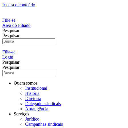
Ir para o conteúdo
Filie-se
Área do Filiado
Pesquisar
Pesquisar
Filia-se
Login
Pesquisar
Pesquisar
Quem somos
Institucional
História
Diretoria
Delegados sindicais
Abrangência
Serviços
Jurídico
Campanhas sindicais