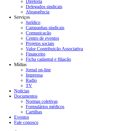
Diretoria
Delegados sindicais
Abrangência
Serviços
Jurídico
Campanhas sindicais
Comunicação
Centro de eventos
Projetos sociais
Valor Contribuição Associativa
Financeiro
Ficha cadastral e filiação
Mídias
Jornal on-line
Imprensa
Radio
TV
Notícias
Documentos
Normas coletivas
Formulários médicos
Cartilhas
Eventos
Fale conosco