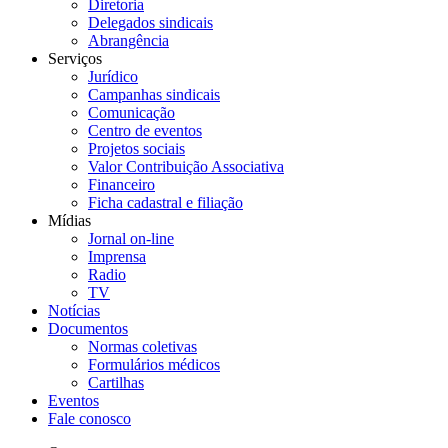
Diretoria
Delegados sindicais
Abrangência
Serviços
Jurídico
Campanhas sindicais
Comunicação
Centro de eventos
Projetos sociais
Valor Contribuição Associativa
Financeiro
Ficha cadastral e filiação
Mídias
Jornal on-line
Imprensa
Radio
TV
Notícias
Documentos
Normas coletivas
Formulários médicos
Cartilhas
Eventos
Fale conosco