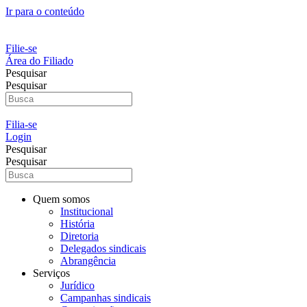
Ir para o conteúdo
Filie-se
Área do Filiado
Pesquisar
Pesquisar
Filia-se
Login
Pesquisar
Pesquisar
Quem somos
Institucional
História
Diretoria
Delegados sindicais
Abrangência
Serviços
Jurídico
Campanhas sindicais