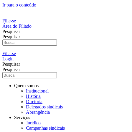
Ir para o conteúdo
Filie-se
Área do Filiado
Pesquisar
Pesquisar
Filia-se
Login
Pesquisar
Pesquisar
Quem somos
Institucional
História
Diretoria
Delegados sindicais
Abrangência
Serviços
Jurídico
Campanhas sindicais