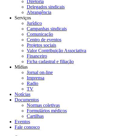
Diretoria
Delegados sindicais
Abrangência
Serviços
Jurídico
Campanhas sindicais
Comunicação
Centro de eventos
Projetos sociais
Valor Contribuição Associativa
Financeiro
Ficha cadastral e filiação
Mídias
Jornal on-line
Imprensa
Radio
TV
Notícias
Documentos
Normas coletivas
Formulários médicos
Cartilhas
Eventos
Fale conosco