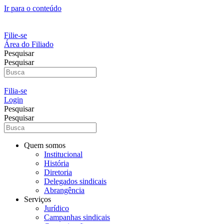
Ir para o conteúdo
Filie-se
Área do Filiado
Pesquisar
Pesquisar
Filia-se
Login
Pesquisar
Pesquisar
Quem somos
Institucional
História
Diretoria
Delegados sindicais
Abrangência
Serviços
Jurídico
Campanhas sindicais