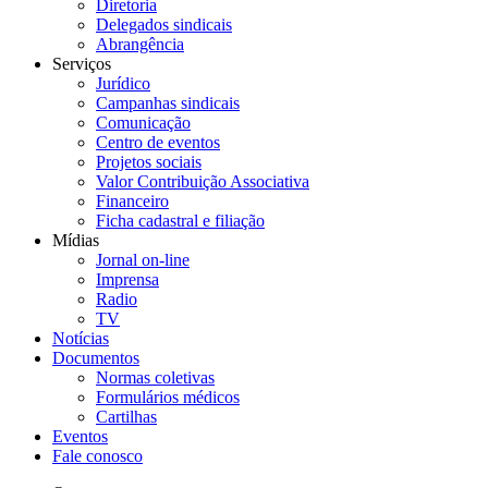
Diretoria
Delegados sindicais
Abrangência
Serviços
Jurídico
Campanhas sindicais
Comunicação
Centro de eventos
Projetos sociais
Valor Contribuição Associativa
Financeiro
Ficha cadastral e filiação
Mídias
Jornal on-line
Imprensa
Radio
TV
Notícias
Documentos
Normas coletivas
Formulários médicos
Cartilhas
Eventos
Fale conosco