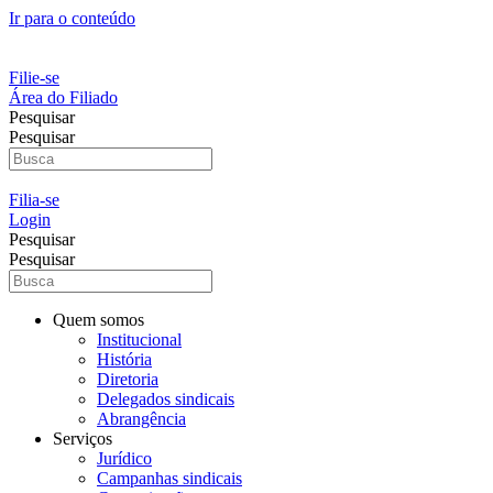
Ir para o conteúdo
Filie-se
Área do Filiado
Pesquisar
Pesquisar
Filia-se
Login
Pesquisar
Pesquisar
Quem somos
Institucional
História
Diretoria
Delegados sindicais
Abrangência
Serviços
Jurídico
Campanhas sindicais