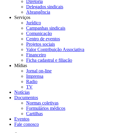
Diretoria
Delegados sindicais
Abrangência
Serviços
Jurídico
Campanhas sindicais
Comunicação
Centro de eventos
Projetos sociais
Valor Contribuição Associativa
Financeiro
Ficha cadastral e filiação
Mídias
Jornal on-line
Imprensa
Radio
TV
Notícias
Documentos
Normas coletivas
Formulários médicos
Cartilhas
Eventos
Fale conosco