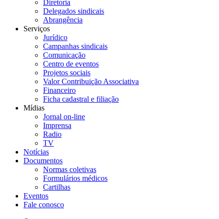
Diretoria
Delegados sindicais
Abrangência
Serviços
Jurídico
Campanhas sindicais
Comunicação
Centro de eventos
Projetos sociais
Valor Contribuição Associativa
Financeiro
Ficha cadastral e filiação
Mídias
Jornal on-line
Imprensa
Radio
TV
Notícias
Documentos
Normas coletivas
Formulários médicos
Cartilhas
Eventos
Fale conosco