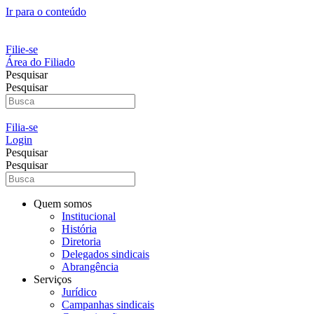
Ir para o conteúdo
Filie-se
Área do Filiado
Pesquisar
Pesquisar
Filia-se
Login
Pesquisar
Pesquisar
Quem somos
Institucional
História
Diretoria
Delegados sindicais
Abrangência
Serviços
Jurídico
Campanhas sindicais