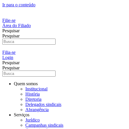
Ir para o conteúdo
Filie-se
Área do Filiado
Pesquisar
Pesquisar
Filia-se
Login
Pesquisar
Pesquisar
Quem somos
Institucional
História
Diretoria
Delegados sindicais
Abrangência
Serviços
Jurídico
Campanhas sindicais