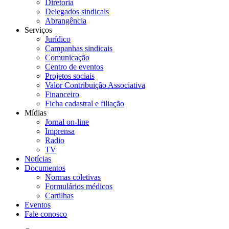
Diretoria
Delegados sindicais
Abrangência
Serviços
Jurídico
Campanhas sindicais
Comunicação
Centro de eventos
Projetos sociais
Valor Contribuição Associativa
Financeiro
Ficha cadastral e filiação
Mídias
Jornal on-line
Imprensa
Radio
TV
Notícias
Documentos
Normas coletivas
Formulários médicos
Cartilhas
Eventos
Fale conosco