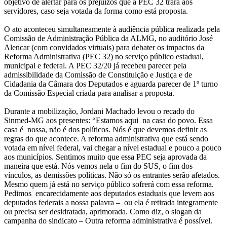
objetivo de alertar para os prejuízos que a PEC 32 trará aos
servidores, caso seja votada da forma como está proposta.
O ato aconteceu simultaneamente à audiência pública realizada pela
Comissão de Administração Pública da ALMG, no auditório José
Alencar (com convidados virtuais) para debater os impactos da
Reforma Administrativa (PEC 32) no serviço público estadual,
municipal e federal. A PEC 32/20 já recebeu parecer pela
admissibilidade da Comissão de Constituição e Justiça e de
Cidadania da Câmara dos Deputados e aguarda parecer de 1º turno
da Comissão Especial criada para analisar a proposta.
Durante a mobilização, Jordani Machado levou o recado do
Sinmed-MG aos presentes: “Estamos aqui na casa do povo. Essa
casa é nossa, não é dos políticos. Nós é que devemos definir as
regras do que acontece. A reforma administrativa que está sendo
votada em nível federal, vai chegar a nível estadual e pouco a pouco
aos municípios. Sentimos muito que essa PEC seja aprovada da
maneira que está. Nós vemos nela o fim do SUS, o fim dos
vínculos, as demissões políticas. Não só os entrantes serão afetados.
Mesmo quem já está no serviço público sofrerá com essa reforma.
Pedimos encarecidamente aos deputados estaduais que levem aos
deputados federais a nossa palavra – ou ela é retirada integramente
ou precisa ser desidratada, aprimorada. Como diz, o slogan da
campanha do sindicato – Outra reforma administrativa é possível.