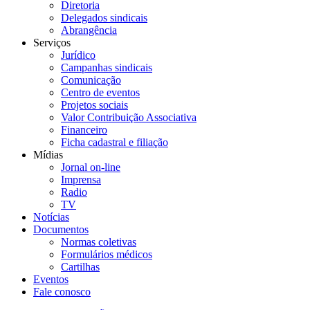
Diretoria
Delegados sindicais
Abrangência
Serviços
Jurídico
Campanhas sindicais
Comunicação
Centro de eventos
Projetos sociais
Valor Contribuição Associativa
Financeiro
Ficha cadastral e filiação
Mídias
Jornal on-line
Imprensa
Radio
TV
Notícias
Documentos
Normas coletivas
Formulários médicos
Cartilhas
Eventos
Fale conosco