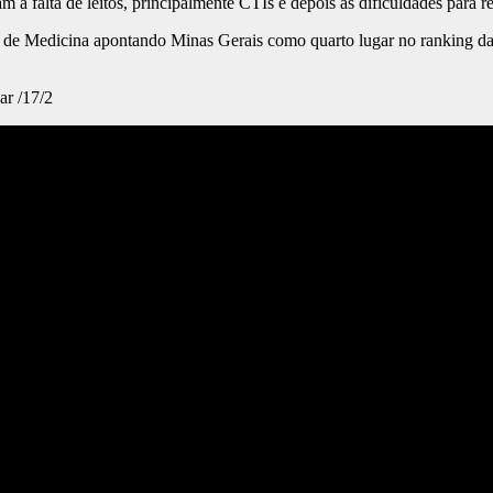
 falta de leitos, principalmente CTIs e depois as dificuldades para rea
 de Medicina apontando Minas Gerais como quarto lugar no ranking das
ar /17/2