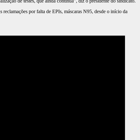
lização de testes, que ainda continua”, diz o presidente do sindicato.
 reclamações por falta de EPIs, máscaras N95, desde o início da