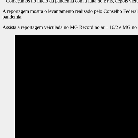
” Começamos no início da pandemia com a falta de EPIs, depois vieram a
A reportagem mostra o levantamento realizado pelo Conselho Federal
pandemia.
Assista a reportagem veiculada no MG Record no ar – 16/2 e MG no 