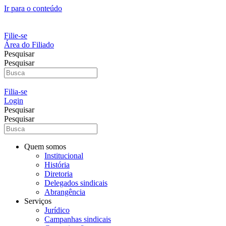
Ir para o conteúdo
Filie-se
Área do Filiado
Pesquisar
Pesquisar
Filia-se
Login
Pesquisar
Pesquisar
Quem somos
Institucional
História
Diretoria
Delegados sindicais
Abrangência
Serviços
Jurídico
Campanhas sindicais