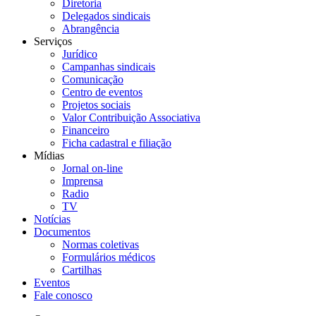
Diretoria
Delegados sindicais
Abrangência
Serviços
Jurídico
Campanhas sindicais
Comunicação
Centro de eventos
Projetos sociais
Valor Contribuição Associativa
Financeiro
Ficha cadastral e filiação
Mídias
Jornal on-line
Imprensa
Radio
TV
Notícias
Documentos
Normas coletivas
Formulários médicos
Cartilhas
Eventos
Fale conosco