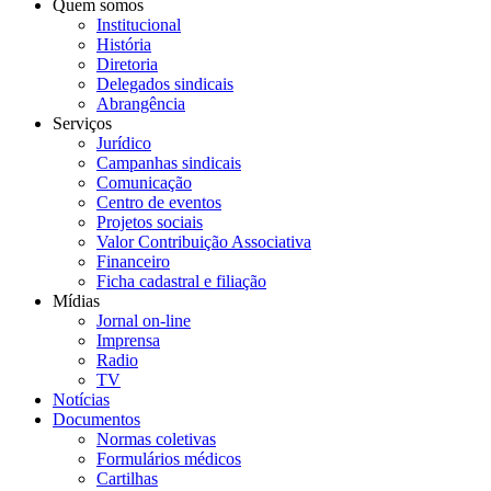
Quem somos
Institucional
História
Diretoria
Delegados sindicais
Abrangência
Serviços
Jurídico
Campanhas sindicais
Comunicação
Centro de eventos
Projetos sociais
Valor Contribuição Associativa
Financeiro
Ficha cadastral e filiação
Mídias
Jornal on-line
Imprensa
Radio
TV
Notícias
Documentos
Normas coletivas
Formulários médicos
Cartilhas