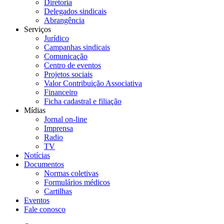
Diretoria
Delegados sindicais
Abrangência
Serviços
Jurídico
Campanhas sindicais
Comunicação
Centro de eventos
Projetos sociais
Valor Contribuição Associativa
Financeiro
Ficha cadastral e filiação
Mídias
Jornal on-line
Imprensa
Radio
TV
Notícias
Documentos
Normas coletivas
Formulários médicos
Cartilhas
Eventos
Fale conosco