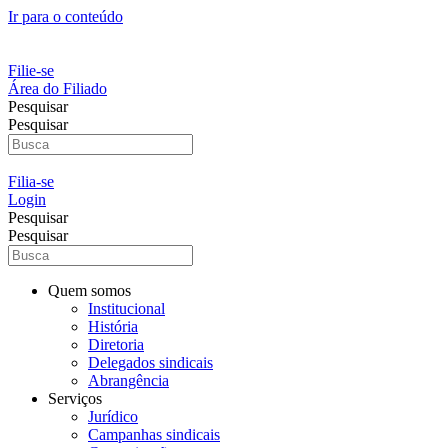
Ir para o conteúdo
Filie-se
Área do Filiado
Pesquisar
Pesquisar
Filia-se
Login
Pesquisar
Pesquisar
Quem somos
Institucional
História
Diretoria
Delegados sindicais
Abrangência
Serviços
Jurídico
Campanhas sindicais