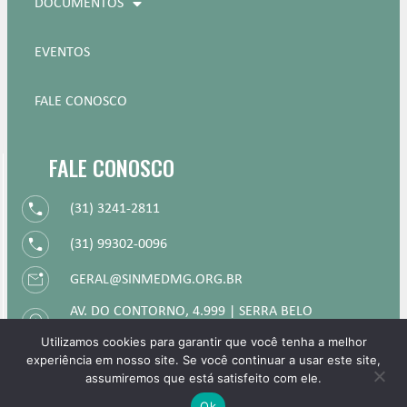
DOCUMENTOS
EVENTOS
FALE CONOSCO
FALE CONOSCO
(31) 3241-2811
(31) 99302-0096
GERAL@SINMEDMG.ORG.BR
AV. DO CONTORNO, 4.999 | SERRA BELO
HORIZONTE | MG
Utilizamos cookies para garantir que você tenha a melhor
experiência em nosso site. Se você continuar a usar este site,
HORÁRIO DE FUNCIONAMENTO: DE 09H ÀS 18
assumiremos que está satisfeito com ele.
HORAS.
Ok