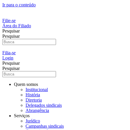
Ir para o conteúdo
Filie-se
Área do Filiado
Pesquisar
Pesquisar
Filia-se
Login
Pesquisar
Pesquisar
Quem somos
Institucional
História
Diretoria
Delegados sindicais
Abrangência
Serviços
Jurídico
Campanhas sindicais