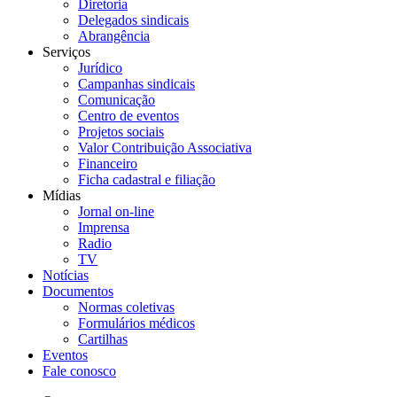
Diretoria
Delegados sindicais
Abrangência
Serviços
Jurídico
Campanhas sindicais
Comunicação
Centro de eventos
Projetos sociais
Valor Contribuição Associativa
Financeiro
Ficha cadastral e filiação
Mídias
Jornal on-line
Imprensa
Radio
TV
Notícias
Documentos
Normas coletivas
Formulários médicos
Cartilhas
Eventos
Fale conosco