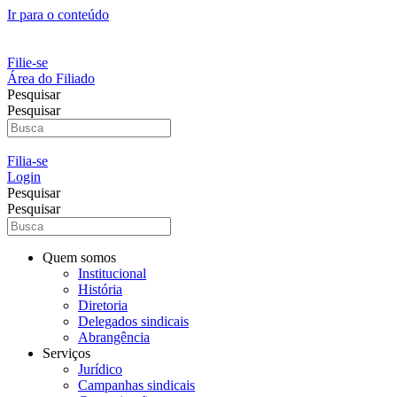
Ir para o conteúdo
Filie-se
Área do Filiado
Pesquisar
Pesquisar
Filia-se
Login
Pesquisar
Pesquisar
Quem somos
Institucional
História
Diretoria
Delegados sindicais
Abrangência
Serviços
Jurídico
Campanhas sindicais