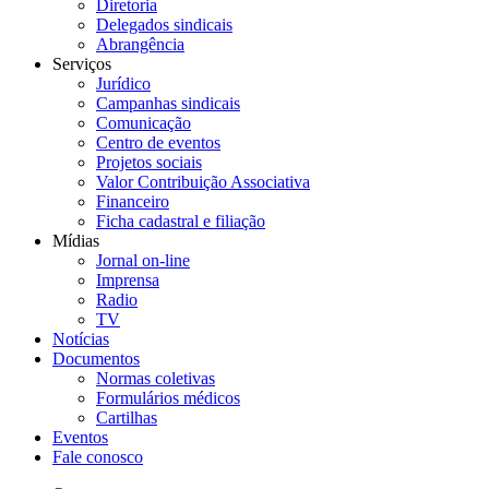
Diretoria
Delegados sindicais
Abrangência
Serviços
Jurídico
Campanhas sindicais
Comunicação
Centro de eventos
Projetos sociais
Valor Contribuição Associativa
Financeiro
Ficha cadastral e filiação
Mídias
Jornal on-line
Imprensa
Radio
TV
Notícias
Documentos
Normas coletivas
Formulários médicos
Cartilhas
Eventos
Fale conosco