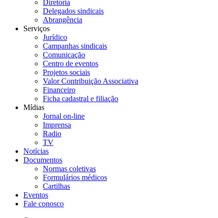
Diretoria
Delegados sindicais
Abrangência
Serviços
Jurídico
Campanhas sindicais
Comunicação
Centro de eventos
Projetos sociais
Valor Contribuição Associativa
Financeiro
Ficha cadastral e filiação
Mídias
Jornal on-line
Imprensa
Radio
TV
Notícias
Documentos
Normas coletivas
Formulários médicos
Cartilhas
Eventos
Fale conosco