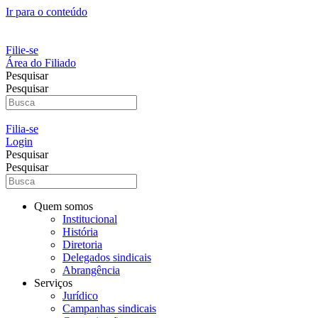
Ir para o conteúdo
Filie-se
Área do Filiado
Pesquisar
Pesquisar
Filia-se
Login
Pesquisar
Pesquisar
Quem somos
Institucional
História
Diretoria
Delegados sindicais
Abrangência
Serviços
Jurídico
Campanhas sindicais