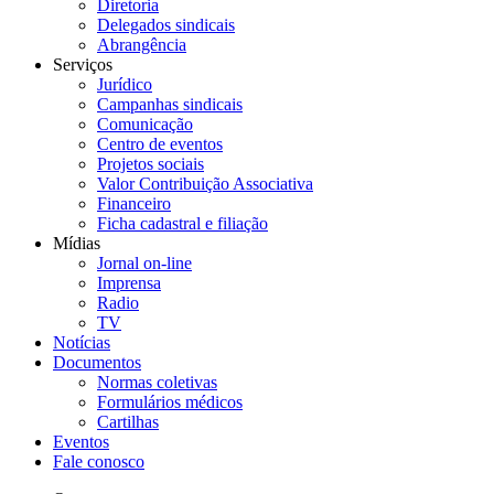
Diretoria
Delegados sindicais
Abrangência
Serviços
Jurídico
Campanhas sindicais
Comunicação
Centro de eventos
Projetos sociais
Valor Contribuição Associativa
Financeiro
Ficha cadastral e filiação
Mídias
Jornal on-line
Imprensa
Radio
TV
Notícias
Documentos
Normas coletivas
Formulários médicos
Cartilhas
Eventos
Fale conosco