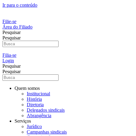
Ir para o conteúdo
Filie-se
Área do Filiado
Pesquisar
Pesquisar
Filia-se
Login
Pesquisar
Pesquisar
Quem somos
Institucional
História
Diretoria
Delegados sindicais
Abrangência
Serviços
Jurídico
Campanhas sindicais