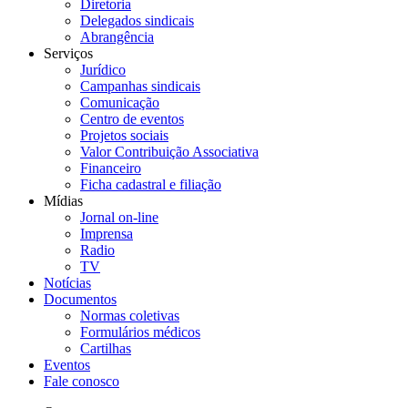
Diretoria
Delegados sindicais
Abrangência
Serviços
Jurídico
Campanhas sindicais
Comunicação
Centro de eventos
Projetos sociais
Valor Contribuição Associativa
Financeiro
Ficha cadastral e filiação
Mídias
Jornal on-line
Imprensa
Radio
TV
Notícias
Documentos
Normas coletivas
Formulários médicos
Cartilhas
Eventos
Fale conosco