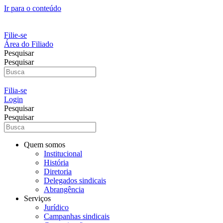
Ir para o conteúdo
Filie-se
Área do Filiado
Pesquisar
Pesquisar
Filia-se
Login
Pesquisar
Pesquisar
Quem somos
Institucional
História
Diretoria
Delegados sindicais
Abrangência
Serviços
Jurídico
Campanhas sindicais