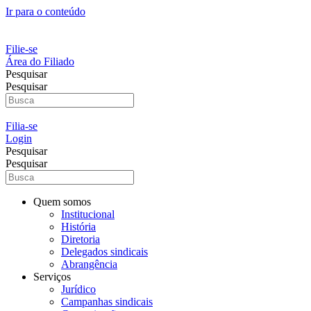
Ir para o conteúdo
Filie-se
Área do Filiado
Pesquisar
Pesquisar
Filia-se
Login
Pesquisar
Pesquisar
Quem somos
Institucional
História
Diretoria
Delegados sindicais
Abrangência
Serviços
Jurídico
Campanhas sindicais