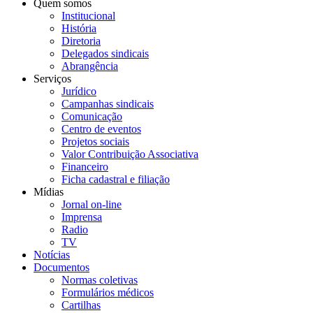
Quem somos
Institucional
História
Diretoria
Delegados sindicais
Abrangência
Serviços
Jurídico
Campanhas sindicais
Comunicação
Centro de eventos
Projetos sociais
Valor Contribuição Associativa
Financeiro
Ficha cadastral e filiação
Mídias
Jornal on-line
Imprensa
Radio
TV
Notícias
Documentos
Normas coletivas
Formulários médicos
Cartilhas