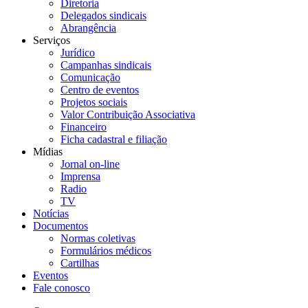
Diretoria
Delegados sindicais
Abrangência
Serviços
Jurídico
Campanhas sindicais
Comunicação
Centro de eventos
Projetos sociais
Valor Contribuição Associativa
Financeiro
Ficha cadastral e filiação
Mídias
Jornal on-line
Imprensa
Radio
TV
Notícias
Documentos
Normas coletivas
Formulários médicos
Cartilhas
Eventos
Fale conosco