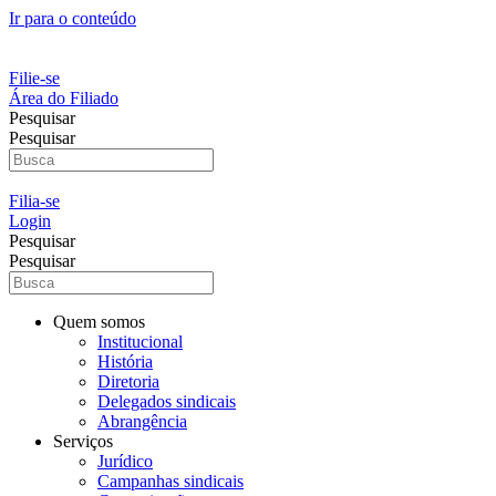
Ir para o conteúdo
Filie-se
Área do Filiado
Pesquisar
Pesquisar
Filia-se
Login
Pesquisar
Pesquisar
Quem somos
Institucional
História
Diretoria
Delegados sindicais
Abrangência
Serviços
Jurídico
Campanhas sindicais