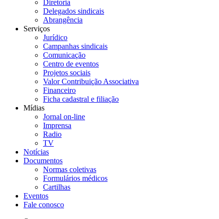
Diretoria
Delegados sindicais
Abrangência
Serviços
Jurídico
Campanhas sindicais
Comunicação
Centro de eventos
Projetos sociais
Valor Contribuição Associativa
Financeiro
Ficha cadastral e filiação
Mídias
Jornal on-line
Imprensa
Radio
TV
Notícias
Documentos
Normas coletivas
Formulários médicos
Cartilhas
Eventos
Fale conosco