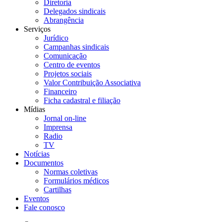
Diretoria
Delegados sindicais
Abrangência
Serviços
Jurídico
Campanhas sindicais
Comunicação
Centro de eventos
Projetos sociais
Valor Contribuição Associativa
Financeiro
Ficha cadastral e filiação
Mídias
Jornal on-line
Imprensa
Radio
TV
Notícias
Documentos
Normas coletivas
Formulários médicos
Cartilhas
Eventos
Fale conosco