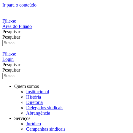
Ir para o conteúdo
Filie-se
Área do Filiado
Pesquisar
Pesquisar
Filia-se
Login
Pesquisar
Pesquisar
Quem somos
Institucional
História
Diretoria
Delegados sindicais
Abrangência
Serviços
Jurídico
Campanhas sindicais