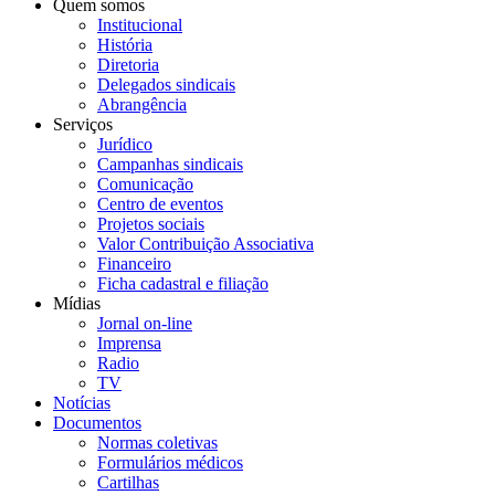
Quem somos
Institucional
História
Diretoria
Delegados sindicais
Abrangência
Serviços
Jurídico
Campanhas sindicais
Comunicação
Centro de eventos
Projetos sociais
Valor Contribuição Associativa
Financeiro
Ficha cadastral e filiação
Mídias
Jornal on-line
Imprensa
Radio
TV
Notícias
Documentos
Normas coletivas
Formulários médicos
Cartilhas