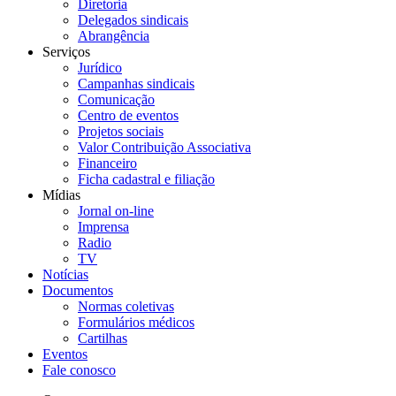
Diretoria
Delegados sindicais
Abrangência
Serviços
Jurídico
Campanhas sindicais
Comunicação
Centro de eventos
Projetos sociais
Valor Contribuição Associativa
Financeiro
Ficha cadastral e filiação
Mídias
Jornal on-line
Imprensa
Radio
TV
Notícias
Documentos
Normas coletivas
Formulários médicos
Cartilhas
Eventos
Fale conosco