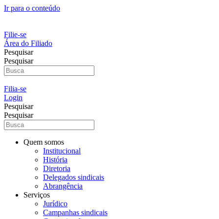
Ir para o conteúdo
Filie-se
Área do Filiado
Pesquisar
Pesquisar
Filia-se
Login
Pesquisar
Pesquisar
Quem somos
Institucional
História
Diretoria
Delegados sindicais
Abrangência
Serviços
Jurídico
Campanhas sindicais