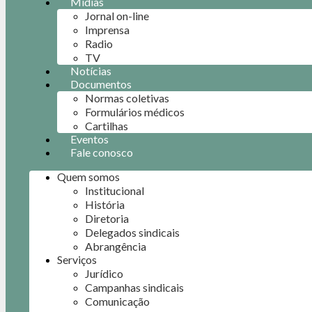
Mídias
Jornal on-line
Imprensa
Radio
TV
Notícias
Documentos
Normas coletivas
Formulários médicos
Cartilhas
Eventos
Fale conosco
Quem somos
Institucional
História
Diretoria
Delegados sindicais
Abrangência
Serviços
Jurídico
Campanhas sindicais
Comunicação