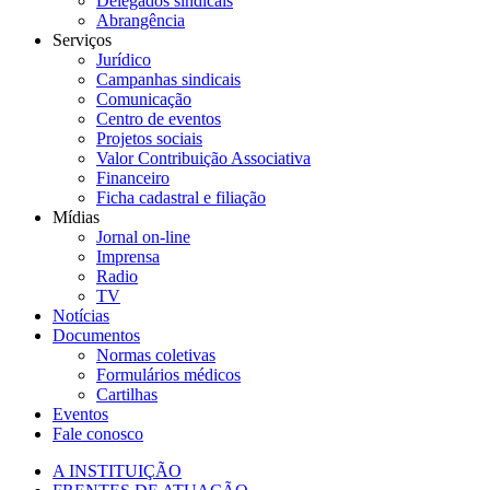
Delegados sindicais
Abrangência
Serviços
Jurídico
Campanhas sindicais
Comunicação
Centro de eventos
Projetos sociais
Valor Contribuição Associativa
Financeiro
Ficha cadastral e filiação
Mídias
Jornal on-line
Imprensa
Radio
TV
Notícias
Documentos
Normas coletivas
Formulários médicos
Cartilhas
Eventos
Fale conosco
A INSTITUIÇÃO