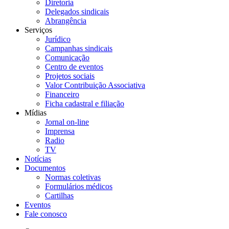
Diretoria
Delegados sindicais
Abrangência
Serviços
Jurídico
Campanhas sindicais
Comunicação
Centro de eventos
Projetos sociais
Valor Contribuição Associativa
Financeiro
Ficha cadastral e filiação
Mídias
Jornal on-line
Imprensa
Radio
TV
Notícias
Documentos
Normas coletivas
Formulários médicos
Cartilhas
Eventos
Fale conosco