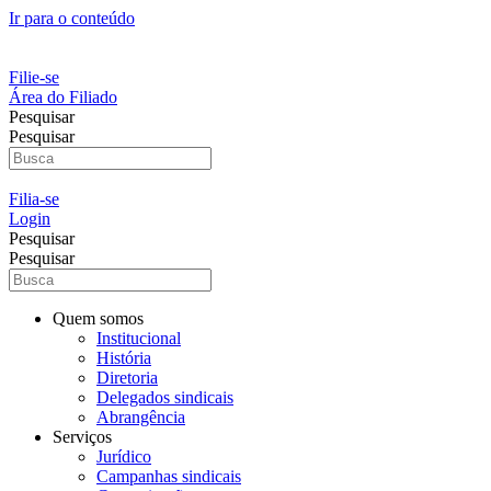
Ir para o conteúdo
Filie-se
Área do Filiado
Pesquisar
Pesquisar
Filia-se
Login
Pesquisar
Pesquisar
Quem somos
Institucional
História
Diretoria
Delegados sindicais
Abrangência
Serviços
Jurídico
Campanhas sindicais