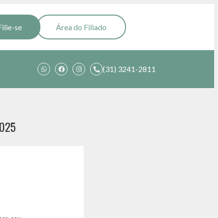
Filie-se
Área do Filiado
(31) 3241-2811
2025