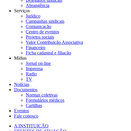
Delegados sindicais
Abrangência
Serviços
Jurídico
Campanhas sindicais
Comunicação
Centro de eventos
Projetos sociais
Valor Contribuição Associativa
Financeiro
Ficha cadastral e filiação
Mídias
Jornal on-line
Imprensa
Radio
TV
Notícias
Documentos
Normas coletivas
Formulários médicos
Cartilhas
Eventos
Fale conosco
A INSTITUIÇÃO