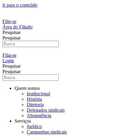
Ir para o conteúdo
Filie-se
Área do Filiado
Pesquisar
Pesquisar
Filia-se
Login
Pesquisar
Pesquisar
Quem somos
Institucional
História
Diretoria
Delegados sindicais
Abrangência
Serviços
Jurídico
Campanhas sindicais