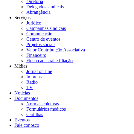
Diretoria
Delegados sindicais
Abrangência
Serviços
Jurídico
Campanhas sindicais
Comunicação
Centro de eventos
Projetos sociais
Valor Contribuição Associativa
Financeiro
Ficha cadastral e filiação
Mídias
Jornal on-line
Imprensa
Radio
TV
Notícias
Documentos
Normas coletivas
Formulários médicos
Cartilhas
Eventos
Fale conosco