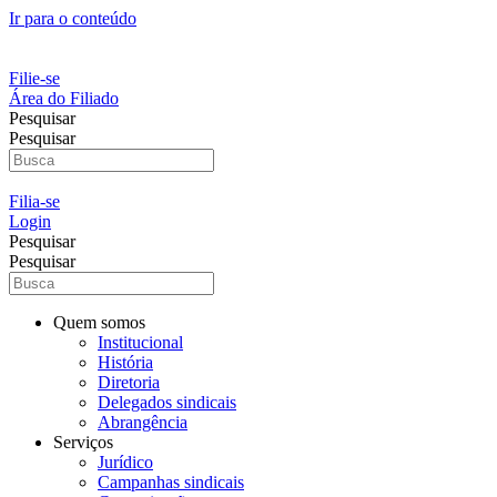
Ir para o conteúdo
Filie-se
Área do Filiado
Pesquisar
Pesquisar
Filia-se
Login
Pesquisar
Pesquisar
Quem somos
Institucional
História
Diretoria
Delegados sindicais
Abrangência
Serviços
Jurídico
Campanhas sindicais