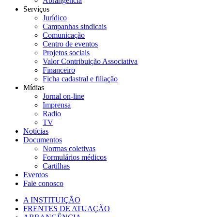
Abrangência
Serviços
Jurídico
Campanhas sindicais
Comunicação
Centro de eventos
Projetos sociais
Valor Contribuição Associativa
Financeiro
Ficha cadastral e filiação
Mídias
Jornal on-line
Imprensa
Radio
TV
Notícias
Documentos
Normas coletivas
Formulários médicos
Cartilhas
Eventos
Fale conosco
A INSTITUIÇÃO
FRENTES DE ATUAÇÃO