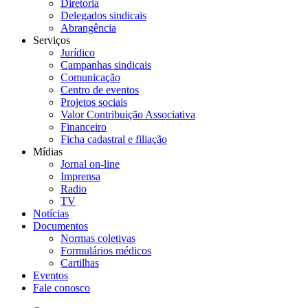
Diretoria
Delegados sindicais
Abrangência
Serviços
Jurídico
Campanhas sindicais
Comunicação
Centro de eventos
Projetos sociais
Valor Contribuição Associativa
Financeiro
Ficha cadastral e filiação
Mídias
Jornal on-line
Imprensa
Radio
TV
Notícias
Documentos
Normas coletivas
Formulários médicos
Cartilhas
Eventos
Fale conosco