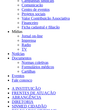
Campanhas sindicais
Comunicação
Centro de eventos
Projetos sociais
Valor Contribuição Associativa
Financeiro
Ficha cadastral e filiação
Mídias
Jornal on-line
Imprensa
Radio
TV
Notícias
Documentos
Normas coletivas
Formulários médicos
Cartilhas
Eventos
Fale conosco
A INSTITUIÇÃO
FRENTES DE ATUAÇÃO
ABRANGÊNCIA
DIRETORIA
SINMED CIDADÃO