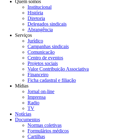
Quem somos
Institucional
História
Diretoria
Delegados sindicais
Abrangência
Serviços
Jurídico
Campanhas sindicais
Comunicação
Centro de eventos
Projetos sociais
Valor Contribuição Associativa
Financeiro
Ficha cadastral e filiação
Mídias
Jornal on-line
Imprensa
Radio
TV
Notícias
Documentos
Normas coletivas
Formulários médicos
Cartilhas