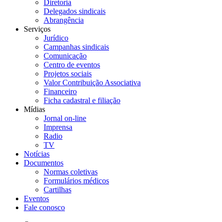
Diretoria
Delegados sindicais
Abrangência
Serviços
Jurídico
Campanhas sindicais
Comunicação
Centro de eventos
Projetos sociais
Valor Contribuição Associativa
Financeiro
Ficha cadastral e filiação
Mídias
Jornal on-line
Imprensa
Radio
TV
Notícias
Documentos
Normas coletivas
Formulários médicos
Cartilhas
Eventos
Fale conosco