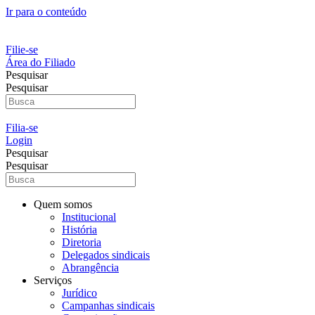
Ir para o conteúdo
Filie-se
Área do Filiado
Pesquisar
Pesquisar
Filia-se
Login
Pesquisar
Pesquisar
Quem somos
Institucional
História
Diretoria
Delegados sindicais
Abrangência
Serviços
Jurídico
Campanhas sindicais