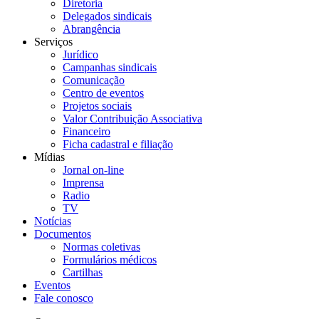
Diretoria
Delegados sindicais
Abrangência
Serviços
Jurídico
Campanhas sindicais
Comunicação
Centro de eventos
Projetos sociais
Valor Contribuição Associativa
Financeiro
Ficha cadastral e filiação
Mídias
Jornal on-line
Imprensa
Radio
TV
Notícias
Documentos
Normas coletivas
Formulários médicos
Cartilhas
Eventos
Fale conosco