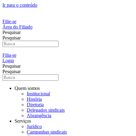
Ir para o conteúdo
Filie-se
Área do Filiado
Pesquisar
Pesquisar
Filia-se
Login
Pesquisar
Pesquisar
Quem somos
Institucional
História
Diretoria
Delegados sindicais
Abrangência
Serviços
Jurídico
Campanhas sindicais