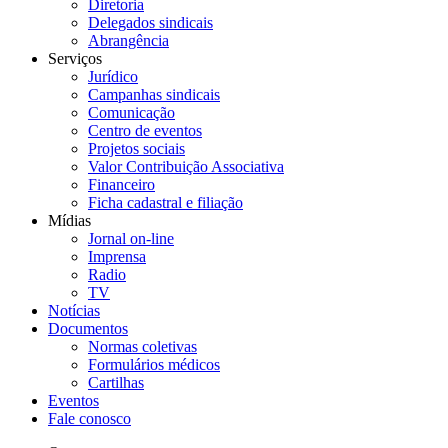
Diretoria
Delegados sindicais
Abrangência
Serviços
Jurídico
Campanhas sindicais
Comunicação
Centro de eventos
Projetos sociais
Valor Contribuição Associativa
Financeiro
Ficha cadastral e filiação
Mídias
Jornal on-line
Imprensa
Radio
TV
Notícias
Documentos
Normas coletivas
Formulários médicos
Cartilhas
Eventos
Fale conosco