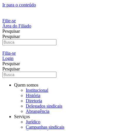
Ir para o conteúdo
Filie-se
Área do Filiado
Pesquisar
Pesquisar
Filia-se
Login
Pesquisar
Pesquisar
Quem somos
Institucional
História
Diretoria
Delegados sindicais
Abrangência
Serviços
Jurídico
Campanhas sindicais