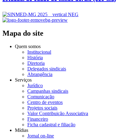
Mapa do site
Quem somos
Institucional
História
Diretoria
Delegados sindicais
Abrangência
Serviços
Jurídico
Campanhas sindicais
Comunicação
Centro de eventos
Projetos sociais
Valor Contribuição Associativa
Financeiro
Ficha cadastral e filiação
Mídias
Jornal on-line