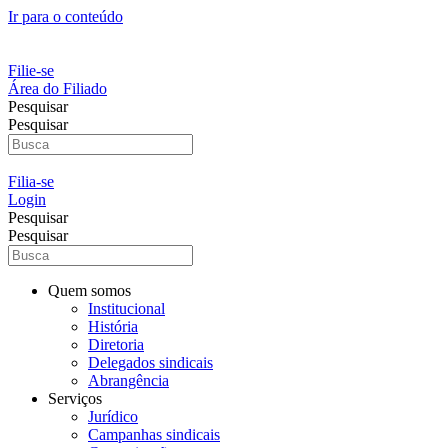
Ir para o conteúdo
Filie-se
Área do Filiado
Pesquisar
Pesquisar
Filia-se
Login
Pesquisar
Pesquisar
Quem somos
Institucional
História
Diretoria
Delegados sindicais
Abrangência
Serviços
Jurídico
Campanhas sindicais