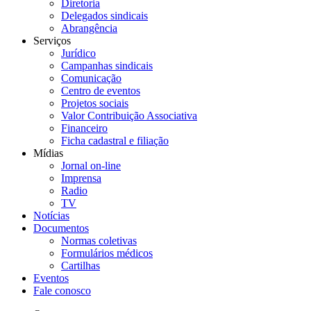
Diretoria
Delegados sindicais
Abrangência
Serviços
Jurídico
Campanhas sindicais
Comunicação
Centro de eventos
Projetos sociais
Valor Contribuição Associativa
Financeiro
Ficha cadastral e filiação
Mídias
Jornal on-line
Imprensa
Radio
TV
Notícias
Documentos
Normas coletivas
Formulários médicos
Cartilhas
Eventos
Fale conosco