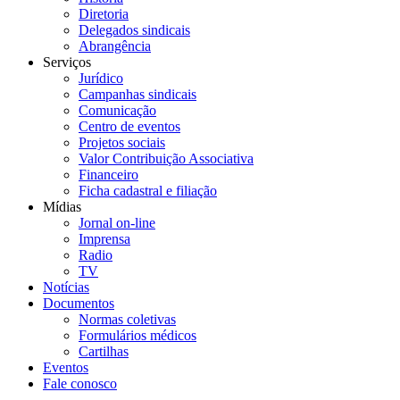
Diretoria
Delegados sindicais
Abrangência
Serviços
Jurídico
Campanhas sindicais
Comunicação
Centro de eventos
Projetos sociais
Valor Contribuição Associativa
Financeiro
Ficha cadastral e filiação
Mídias
Jornal on-line
Imprensa
Radio
TV
Notícias
Documentos
Normas coletivas
Formulários médicos
Cartilhas
Eventos
Fale conosco