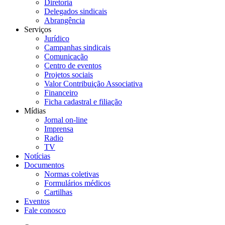
Diretoria
Delegados sindicais
Abrangência
Serviços
Jurídico
Campanhas sindicais
Comunicação
Centro de eventos
Projetos sociais
Valor Contribuição Associativa
Financeiro
Ficha cadastral e filiação
Mídias
Jornal on-line
Imprensa
Radio
TV
Notícias
Documentos
Normas coletivas
Formulários médicos
Cartilhas
Eventos
Fale conosco