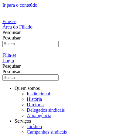
Ir para o conteúdo
Filie-se
Área do Filiado
Pesquisar
Pesquisar
Filia-se
Login
Pesquisar
Pesquisar
Quem somos
Institucional
História
Diretoria
Delegados sindicais
Abrangência
Serviços
Jurídico
Campanhas sindicais