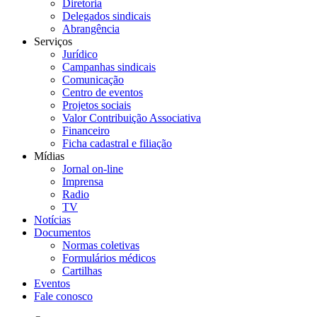
Diretoria
Delegados sindicais
Abrangência
Serviços
Jurídico
Campanhas sindicais
Comunicação
Centro de eventos
Projetos sociais
Valor Contribuição Associativa
Financeiro
Ficha cadastral e filiação
Mídias
Jornal on-line
Imprensa
Radio
TV
Notícias
Documentos
Normas coletivas
Formulários médicos
Cartilhas
Eventos
Fale conosco