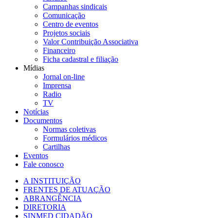
Campanhas sindicais
Comunicação
Centro de eventos
Projetos sociais
Valor Contribuição Associativa
Financeiro
Ficha cadastral e filiação
Mídias
Jornal on-line
Imprensa
Radio
TV
Notícias
Documentos
Normas coletivas
Formulários médicos
Cartilhas
Eventos
Fale conosco
A INSTITUIÇÃO
FRENTES DE ATUAÇÃO
ABRANGÊNCIA
DIRETORIA
SINMED CIDADÃO