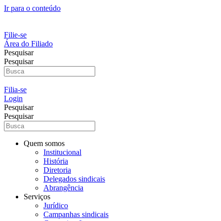
Ir para o conteúdo
Filie-se
Área do Filiado
Pesquisar
Pesquisar
Filia-se
Login
Pesquisar
Pesquisar
Quem somos
Institucional
História
Diretoria
Delegados sindicais
Abrangência
Serviços
Jurídico
Campanhas sindicais