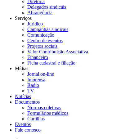
Diretoria
Delegados sindicais
Abrangência
Serviços
Jurídico
Campanhas sindicais
Comunicação
Centro de eventos
Projetos sociais
Valor Contribuição Associativa
Financeiro
Ficha cadastral e filiação
Mídias
Jornal on-line
Imprensa
Radio
TV
Notícias
Documentos
Normas coletivas
Formulários médicos
Cartilhas
Eventos
Fale conosco