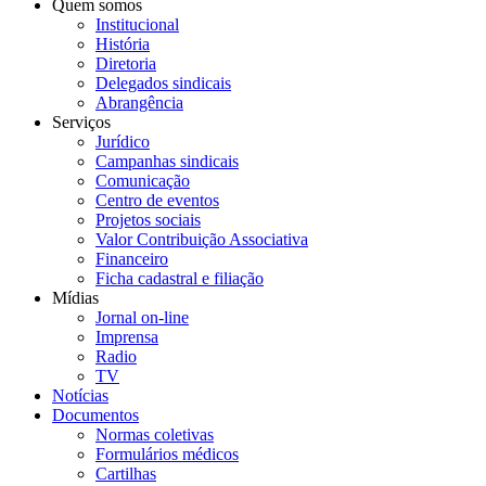
Quem somos
Institucional
História
Diretoria
Delegados sindicais
Abrangência
Serviços
Jurídico
Campanhas sindicais
Comunicação
Centro de eventos
Projetos sociais
Valor Contribuição Associativa
Financeiro
Ficha cadastral e filiação
Mídias
Jornal on-line
Imprensa
Radio
TV
Notícias
Documentos
Normas coletivas
Formulários médicos
Cartilhas