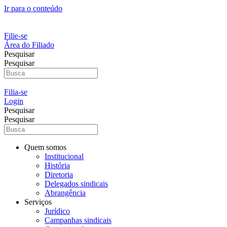
Ir para o conteúdo
Filie-se
Área do Filiado
Pesquisar
Pesquisar
Filia-se
Login
Pesquisar
Pesquisar
Quem somos
Institucional
História
Diretoria
Delegados sindicais
Abrangência
Serviços
Jurídico
Campanhas sindicais