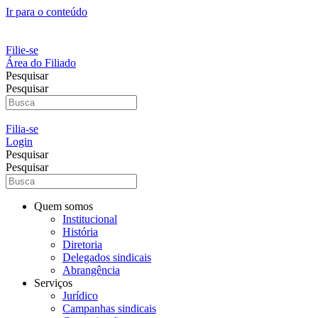
Ir para o conteúdo
Filie-se
Área do Filiado
Pesquisar
Pesquisar
Filia-se
Login
Pesquisar
Pesquisar
Quem somos
Institucional
História
Diretoria
Delegados sindicais
Abrangência
Serviços
Jurídico
Campanhas sindicais