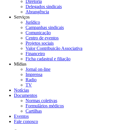
Diretoria
Delegados sindicais
Abrangência
Serviços
Jurídico
Campanhas sindicais
Comunicação
Centro de eventos
Projetos sociais
Valor Contribuição Associativa
Financeiro
Ficha cadastral e filiação
Mídias
Jornal on-line
Imprensa
Radio
TV
Notícias
Documentos
Normas coletivas
Formulários médicos
Cartilhas
Eventos
Fale conosco