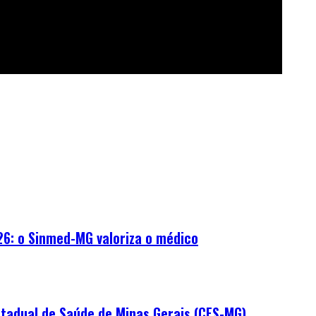
26: o Sinmed-MG valoriza o médico
tadual de Saúde de Minas Gerais (CES-MG)