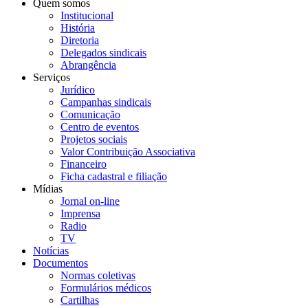
Quem somos
Institucional
História
Diretoria
Delegados sindicais
Abrangência
Serviços
Jurídico
Campanhas sindicais
Comunicação
Centro de eventos
Projetos sociais
Valor Contribuição Associativa
Financeiro
Ficha cadastral e filiação
Mídias
Jornal on-line
Imprensa
Radio
TV
Notícias
Documentos
Normas coletivas
Formulários médicos
Cartilhas