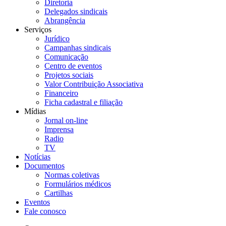
Diretoria
Delegados sindicais
Abrangência
Serviços
Jurídico
Campanhas sindicais
Comunicação
Centro de eventos
Projetos sociais
Valor Contribuição Associativa
Financeiro
Ficha cadastral e filiação
Mídias
Jornal on-line
Imprensa
Radio
TV
Notícias
Documentos
Normas coletivas
Formulários médicos
Cartilhas
Eventos
Fale conosco