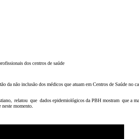
1) conversa com o Sinmed-MG sobre vacinação dos profissionais dos centros de saúde
 da não inclusão dos médicos que atuam em Centros de Saúde no calen
hristiano, relatou que dados epidemiológicos da PBH mostram que a m
de neste momento.