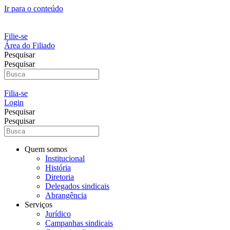
Ir para o conteúdo
Filie-se
Área do Filiado
Pesquisar
Pesquisar
Filia-se
Login
Pesquisar
Pesquisar
Quem somos
Institucional
História
Diretoria
Delegados sindicais
Abrangência
Serviços
Jurídico
Campanhas sindicais