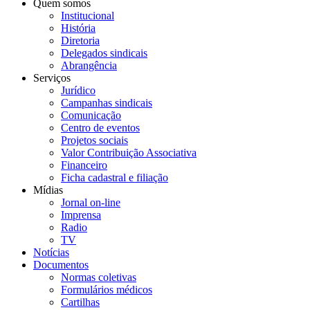
Quem somos
Institucional
História
Diretoria
Delegados sindicais
Abrangência
Serviços
Jurídico
Campanhas sindicais
Comunicação
Centro de eventos
Projetos sociais
Valor Contribuição Associativa
Financeiro
Ficha cadastral e filiação
Mídias
Jornal on-line
Imprensa
Radio
TV
Notícias
Documentos
Normas coletivas
Formulários médicos
Cartilhas