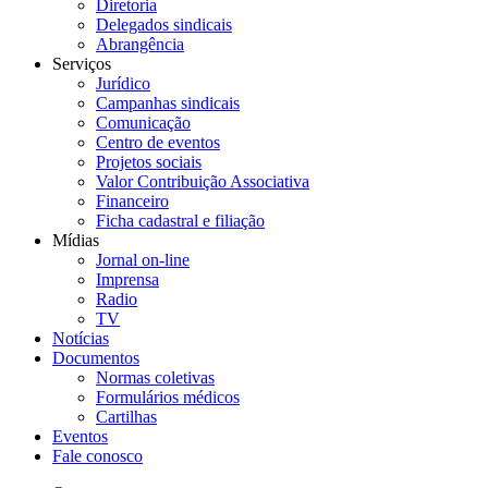
Diretoria
Delegados sindicais
Abrangência
Serviços
Jurídico
Campanhas sindicais
Comunicação
Centro de eventos
Projetos sociais
Valor Contribuição Associativa
Financeiro
Ficha cadastral e filiação
Mídias
Jornal on-line
Imprensa
Radio
TV
Notícias
Documentos
Normas coletivas
Formulários médicos
Cartilhas
Eventos
Fale conosco