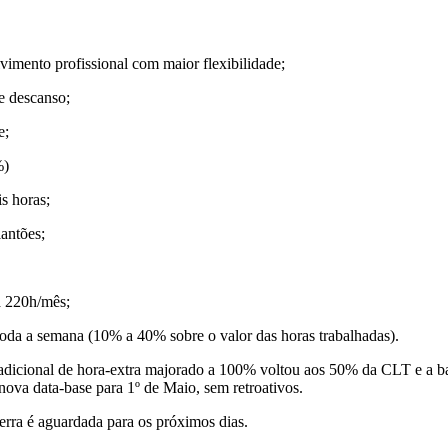
imento profissional com maior flexibilidade;
e descanso;
e;
%)
s horas;
antões;
a 220h/mês;
oda a semana (10% a 40% sobre o valor das horas trabalhadas).
adicional de hora-extra majorado a 100% voltou aos 50% da CLT e a base
ova data-base para 1º de Maio, sem retroativos.
ra é aguardada para os próximos dias.