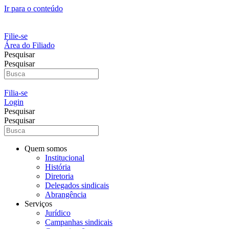
Ir para o conteúdo
Filie-se
Área do Filiado
Pesquisar
Pesquisar
Filia-se
Login
Pesquisar
Pesquisar
Quem somos
Institucional
História
Diretoria
Delegados sindicais
Abrangência
Serviços
Jurídico
Campanhas sindicais