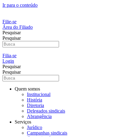
Ir para o conteúdo
Filie-se
Área do Filiado
Pesquisar
Pesquisar
Filia-se
Login
Pesquisar
Pesquisar
Quem somos
Institucional
História
Diretoria
Delegados sindicais
Abrangência
Serviços
Jurídico
Campanhas sindicais