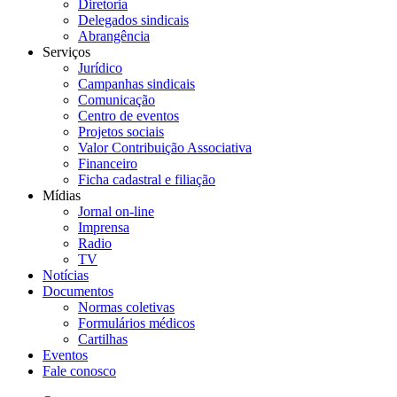
Diretoria
Delegados sindicais
Abrangência
Serviços
Jurídico
Campanhas sindicais
Comunicação
Centro de eventos
Projetos sociais
Valor Contribuição Associativa
Financeiro
Ficha cadastral e filiação
Mídias
Jornal on-line
Imprensa
Radio
TV
Notícias
Documentos
Normas coletivas
Formulários médicos
Cartilhas
Eventos
Fale conosco