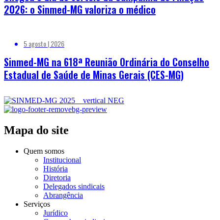
2026: o Sinmed-MG valoriza o médico
5 agosto | 2026
Sinmed-MG na 618ª Reunião Ordinária do Conselho
Estadual de Saúde de Minas Gerais (CES-MG)
Mapa do site
Quem somos
Institucional
História
Diretoria
Delegados sindicais
Abrangência
Serviços
Jurídico