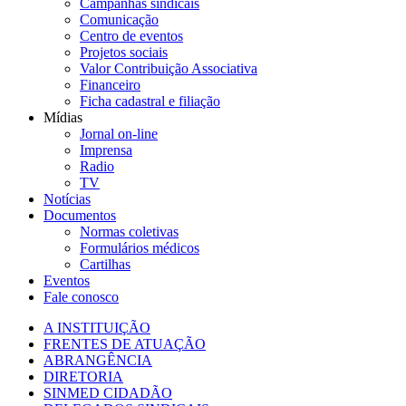
Campanhas sindicais
Comunicação
Centro de eventos
Projetos sociais
Valor Contribuição Associativa
Financeiro
Ficha cadastral e filiação
Mídias
Jornal on-line
Imprensa
Radio
TV
Notícias
Documentos
Normas coletivas
Formulários médicos
Cartilhas
Eventos
Fale conosco
A INSTITUIÇÃO
FRENTES DE ATUAÇÃO
ABRANGÊNCIA
DIRETORIA
SINMED CIDADÃO