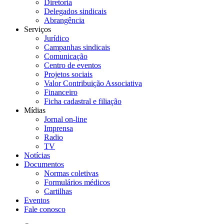
Diretoria
Delegados sindicais
Abrangência
Serviços
Jurídico
Campanhas sindicais
Comunicação
Centro de eventos
Projetos sociais
Valor Contribuição Associativa
Financeiro
Ficha cadastral e filiação
Mídias
Jornal on-line
Imprensa
Radio
TV
Notícias
Documentos
Normas coletivas
Formulários médicos
Cartilhas
Eventos
Fale conosco