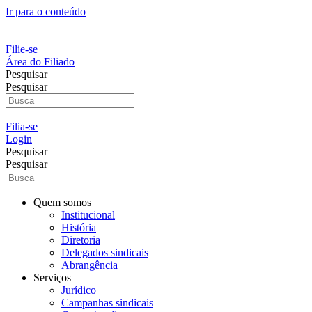
Ir para o conteúdo
Filie-se
Área do Filiado
Pesquisar
Pesquisar
Filia-se
Login
Pesquisar
Pesquisar
Quem somos
Institucional
História
Diretoria
Delegados sindicais
Abrangência
Serviços
Jurídico
Campanhas sindicais