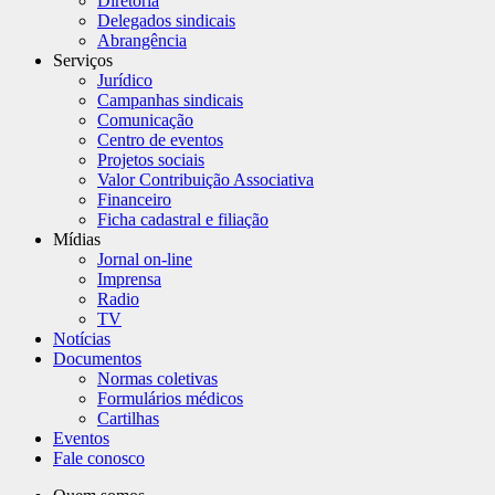
Diretoria
Delegados sindicais
Abrangência
Serviços
Jurídico
Campanhas sindicais
Comunicação
Centro de eventos
Projetos sociais
Valor Contribuição Associativa
Financeiro
Ficha cadastral e filiação
Mídias
Jornal on-line
Imprensa
Radio
TV
Notícias
Documentos
Normas coletivas
Formulários médicos
Cartilhas
Eventos
Fale conosco