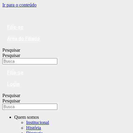
Ir para o conteúdo
Filie-se
Área do Filiado
Pesquisar
Pesquisar
Filia-se
Login
Pesquisar
Pesquisar
Quem somos
Institucional
História