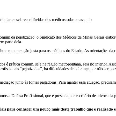
ientar e esclarecer dúvidas dos médicos sobre o assunto
omum da pejotização, o Sindicato dos Médicos de Minas Gerais elaborou 
m parte dela.
 e remuneração justa para os médicos do Estado. As orientações da ca
s é prática comum, seja na região metropolitana, seja no interior. Ass
fissionais “pejotizados”, há dificuldades de cobrança por não ser possív
ediação junto às fontes pagadoras. Para manter essa atuação, precisamos
mos a Defesa Profissional, que é prestada por escritório de advocacia p
ociais para conhecer um pouco mais deste trabalho que é realizado