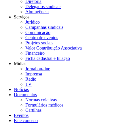
Diretoria
Delegados sindicais
Abrangência
Serviços
Jurídico
Campanhas sindicais
Comunicação
Centro de eventos
Projetos sociais
Valor Contribuição Associativa
Financeiro
Ficha cadastral e filiação
Mídias
Jornal on-line
Imprensa
Radio
TV
Notícias
Documentos
Normas coletivas
Formulários médicos
Cartilhas
Eventos
Fale conosco