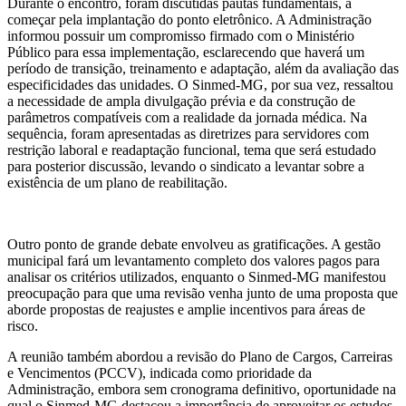
Durante o encontro, foram discutidas pautas fundamentais, a
começar pela implantação do ponto eletrônico. A Administração
informou possuir um compromisso firmado com o Ministério
Público para essa implementação, esclarecendo que haverá um
período de transição, treinamento e adaptação, além da avaliação das
especificidades das unidades. O Sinmed-MG, por sua vez, ressaltou
a necessidade de ampla divulgação prévia e da construção de
parâmetros compatíveis com a realidade da jornada médica. Na
sequência, foram apresentadas as diretrizes para servidores com
restrição laboral e readaptação funcional, tema que será estudado
para posterior discussão, levando o sindicato a levantar sobre a
existência de um plano de reabilitação.
Outro ponto de grande debate envolveu as gratificações. A gestão
municipal fará um levantamento completo dos valores pagos para
analisar os critérios utilizados, enquanto o Sinmed-MG manifestou
preocupação para que uma revisão venha junto de uma proposta que
aborde propostas de reajustes e amplie incentivos para áreas de
risco.
A reunião também abordou a revisão do Plano de Cargos, Carreiras
e Vencimentos (PCCV), indicada como prioridade da
Administração, embora sem cronograma definitivo, oportunidade na
qual o Sinmed-MG destacou a importância de aproveitar os estudos