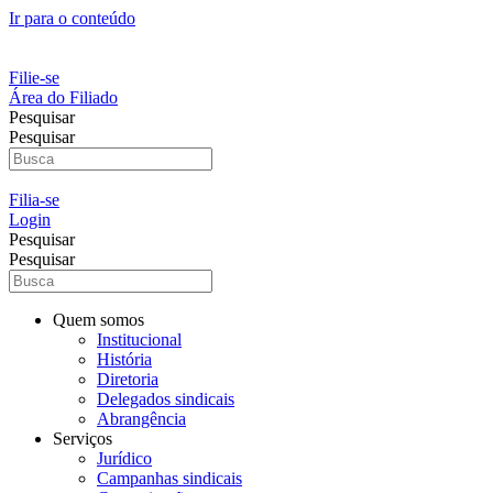
Ir para o conteúdo
Filie-se
Área do Filiado
Pesquisar
Pesquisar
Filia-se
Login
Pesquisar
Pesquisar
Quem somos
Institucional
História
Diretoria
Delegados sindicais
Abrangência
Serviços
Jurídico
Campanhas sindicais