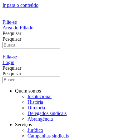
Ir para o conteúdo
Filie-se
Área do Filiado
Pesquisar
Pesquisar
Filia-se
Login
Pesquisar
Pesquisar
Quem somos
Institucional
História
Diretoria
Delegados sindicais
Abrangência
Serviços
Jurídico
Campanhas sindicais