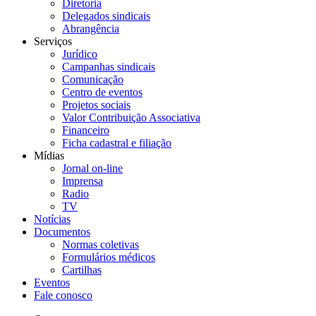
Diretoria
Delegados sindicais
Abrangência
Serviços
Jurídico
Campanhas sindicais
Comunicação
Centro de eventos
Projetos sociais
Valor Contribuição Associativa
Financeiro
Ficha cadastral e filiação
Mídias
Jornal on-line
Imprensa
Radio
TV
Notícias
Documentos
Normas coletivas
Formulários médicos
Cartilhas
Eventos
Fale conosco