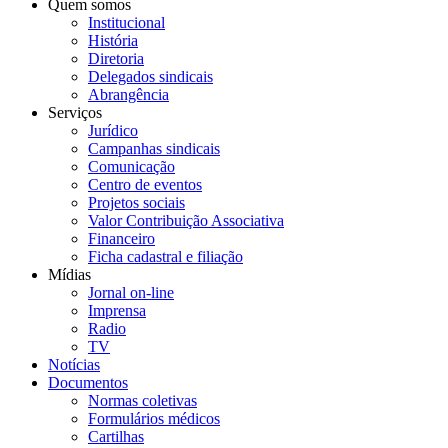
Quem somos
Institucional
História
Diretoria
Delegados sindicais
Abrangência
Serviços
Jurídico
Campanhas sindicais
Comunicação
Centro de eventos
Projetos sociais
Valor Contribuição Associativa
Financeiro
Ficha cadastral e filiação
Mídias
Jornal on-line
Imprensa
Radio
TV
Notícias
Documentos
Normas coletivas
Formulários médicos
Cartilhas