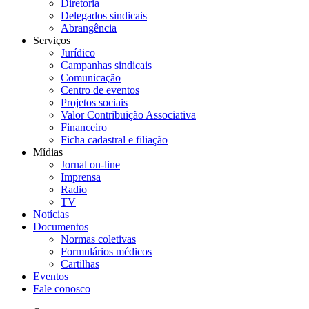
Diretoria
Delegados sindicais
Abrangência
Serviços
Jurídico
Campanhas sindicais
Comunicação
Centro de eventos
Projetos sociais
Valor Contribuição Associativa
Financeiro
Ficha cadastral e filiação
Mídias
Jornal on-line
Imprensa
Radio
TV
Notícias
Documentos
Normas coletivas
Formulários médicos
Cartilhas
Eventos
Fale conosco