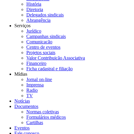
História
Diretoria
Delegados sindicais
Abrangência
Serviços
Jurídico
Campanhas sindicais
Comunicação
Centro de eventos
Projetos sociais
Valor Contribuição Associativa
Financeiro
Ficha cadastral e filiação
Mídias
Jornal on-line
Imprensa
Radio
TV
Notícias
Documentos
Normas coletivas
Formulários médicos
Cartilhas
Eventos
Fale conosco