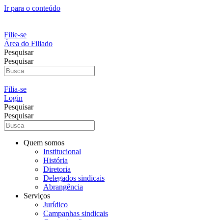
Ir para o conteúdo
Filie-se
Área do Filiado
Pesquisar
Pesquisar
Filia-se
Login
Pesquisar
Pesquisar
Quem somos
Institucional
História
Diretoria
Delegados sindicais
Abrangência
Serviços
Jurídico
Campanhas sindicais