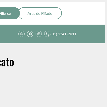
Filie-se
Área do Filiado
(31) 3241-2811
cato