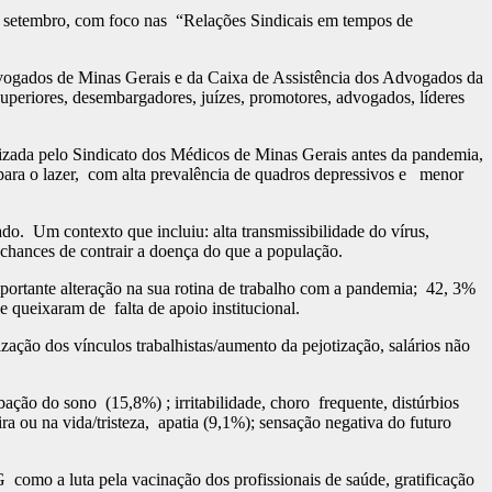
de setembro, com foco nas “Relações Sindicais em tempos de
vogados de Minas Gerais e da Caixa de Assistência dos Advogados da
uperiores, desembargadores, juízes, promotores, advogados, líderes
lizada pelo Sindicato dos Médicos de Minas Gerais antes da pandemia,
para o lazer, com alta prevalência de quadros depressivos e menor
o. Um contexto que incluiu: alta transmissibilidade do vírus,
s chances de contrair a doença do que a população.
portante alteração na sua rotina de trabalho com a pandemia; 42, 3%
 queixaram de falta de apoio institucional.
zação dos vínculos trabalhistas/aumento da pejotização, salários não
bação do sono (15,8%) ; irritabilidade, choro frequente, distúrbios
a ou na vida/tristeza, apatia (9,1%); sensação negativa do futuro
omo a luta pela vacinação dos profissionais de saúde, gratificação