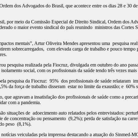
a Ordem dos Advogados do Brasil, que acontece entre os dias 28 e 30 
il, por meio da Comissão Especial de Direito Sindical, Ordem dos Ad
erado o maior evento sindical do país reunindo ministros das Cortes S
impactos mentais”, Artur Oliveira Mendes apresentou uma pesquisa rea
entirem sobrecarregados, com elevada carga de trabalho e pouco tempo 
res.
u pesquisa realizada pela Fiocruz, divulgada em outubro do ano passad
e isolamento social, com os profissionais da saúde tendo três vezes mai
pela pesquisa da Fiocruz: 95% dos profissionais de saúde relataram im
,5% da força de trabalho disseram estar no limite da exaustão; e 60% se
, que agravam a insatisfação dos profissionais de saúde como a precari
lidar com a pandemia.
ão situações de adoecimento auto relatados pelos entrevistados: pertur
de de concentração ou pensamento (9,2%); perda de satisfação na carreir
o do peso (8,1%).
otícias veiculadas pela imprensa destacando a atuação do Sinmed-MG c