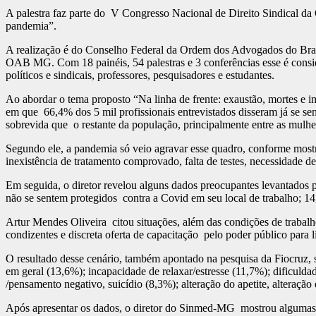
A palestra faz parte do V Congresso Nacional de Direito Sindical d
pandemia”.
A realização é do Conselho Federal da Ordem dos Advogados do Bras
OAB MG. Com 18 painéis, 54 palestras e 3 conferências esse é consid
políticos e sindicais, professores, pesquisadores e estudantes.
Ao abordar o tema proposto “Na linha de frente: exaustão, mortes e 
em que 66,4% dos 5 mil profissionais entrevistados disseram já se s
sobrevida que o restante da população, principalmente entre as mulhe
Segundo ele, a pandemia só veio agravar esse quadro, conforme mostro
inexistência de tratamento comprovado, falta de testes, necessidade d
Em seguida, o diretor revelou alguns dados preocupantes levantados 
não se sentem protegidos contra a Covid em seu local de trabalho; 14
Artur Mendes Oliveira citou situações, além das condições de trabalho
condizentes e discreta oferta de capacitação pelo poder público para 
O resultado desse cenário, também apontado na pesquisa da Fiocruz, s
em geral (13,6%); incapacidade de relaxar/estresse (11,7%); dificulda
/pensamento negativo, suicídio (8,3%); alteração do apetite, alteraçã
Após apresentar os dados, o diretor do Sinmed-MG mostrou algumas n