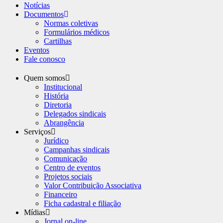
Notícias
Documentos
Normas coletivas
Formulários médicos
Cartilhas
Eventos
Fale conosco
Quem somos
Institucional
História
Diretoria
Delegados sindicais
Abrangência
Serviços
Jurídico
Campanhas sindicais
Comunicação
Centro de eventos
Projetos sociais
Valor Contribuição Associativa
Financeiro
Ficha cadastral e filiação
Mídias
Jornal on-line