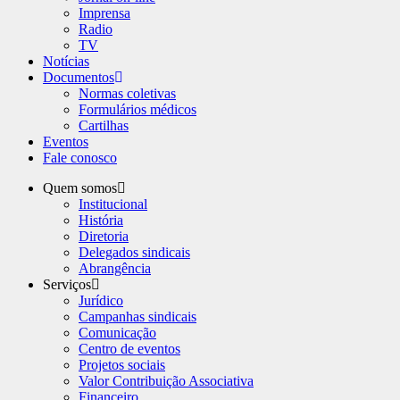
Imprensa
Radio
TV
Notícias
Documentos
Normas coletivas
Formulários médicos
Cartilhas
Eventos
Fale conosco
Quem somos
Institucional
História
Diretoria
Delegados sindicais
Abrangência
Serviços
Jurídico
Campanhas sindicais
Comunicação
Centro de eventos
Projetos sociais
Valor Contribuição Associativa
Financeiro