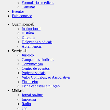
Formulários médicos
Cartilhas
Eventos
Fale conosco
Quem somos
Institucional
História
Diretoria
Delegados sindicais
Abrangência
Serviços
Jurídico
Campanhas sindicais
Comunicação
Centro de eventos
Projetos sociais
Valor Contribuição Associativa
Financeiro
Ficha cadastral e filiação
Mídias
Jornal on-line
Imprensa
Radio
TV