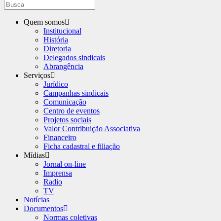
Quem somos
Institucional
História
Diretoria
Delegados sindicais
Abrangência
Serviços
Jurídico
Campanhas sindicais
Comunicação
Centro de eventos
Projetos sociais
Valor Contribuição Associativa
Financeiro
Ficha cadastral e filiação
Mídias
Jornal on-line
Imprensa
Radio
TV
Notícias
Documentos
Normas coletivas