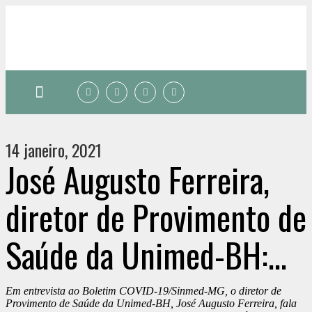
Quem somos
14 janeiro, 2021
José Augusto Ferreira,
diretor de Provimento de
Saúde da Unimed-BH:
“Assistência à saúde
Em entrevista ao Boletim COVID-19/Sinmed-MG, o diretor de
Provimento de Saúde da Unimed-BH, José Augusto Ferreira, fala