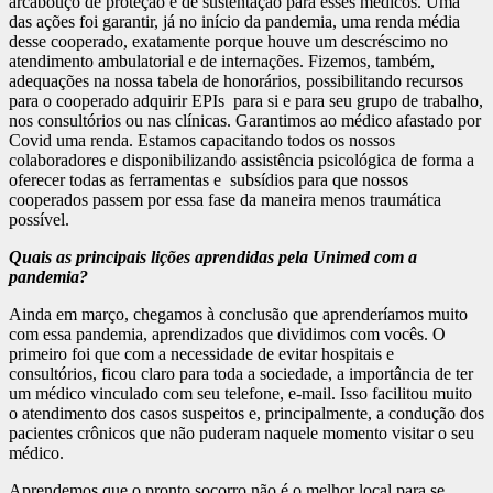
arcabouço de proteção e de sustentação para esses médicos. Uma
das ações foi garantir, já no início da pandemia, uma renda média
desse cooperado, exatamente porque houve um descréscimo no
atendimento ambulatorial e de internações. Fizemos, também,
adequações na nossa tabela de honorários, possibilitando recursos
para o cooperado adquirir EPIs para si e para seu grupo de trabalho,
nos consultórios ou nas clínicas. Garantimos ao médico afastado por
Covid uma renda. Estamos capacitando todos os nossos
colaboradores e disponibilizando assistência psicológica de forma a
oferecer todas as ferramentas e subsídios para que nossos
cooperados passem por essa fase da maneira menos traumática
possível.
Quais as principais lições aprendidas pela Unimed com a
pandemia?
Ainda em março, chegamos à conclusão que aprenderíamos muito
com essa pandemia, aprendizados que dividimos com vocês. O
primeiro foi que com a necessidade de evitar hospitais e
consultórios, ficou claro para toda a sociedade, a importância de ter
um médico vinculado com seu telefone, e-mail. Isso facilitou muito
o atendimento dos casos suspeitos e, principalmente, a condução dos
pacientes crônicos que não puderam naquele momento visitar o seu
médico.
Aprendemos que o pronto socorro não é o melhor local para se